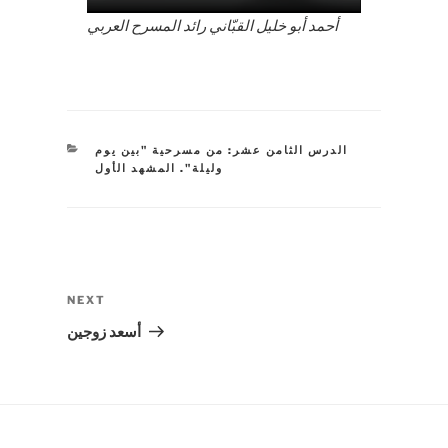
أحمد أبو خليل القبّاني رائد المسرح العربي
CATEGORIES
الدرس الثامن عشر: من مسرحية "بين يوم
وليلة". المشهد الأول
Post
navigation
Next
NEXT
Post
أسعد زوجين