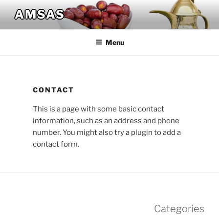
Skip
AMSAS
to
content
Menu
CONTACT
This is a page with some basic contact
information, such as an address and phone
number. You might also try a plugin to add a
contact form.
Categories