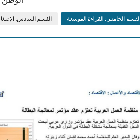
لقسم الخامس: القراءة الموسعة
القسم السادس: الإصغا